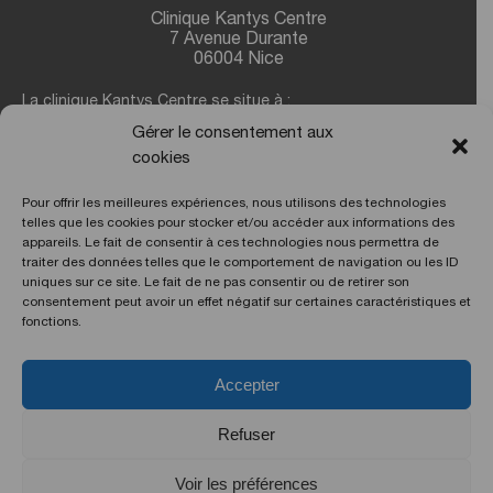
Clinique Kantys Centre
7 Avenue Durante
06004 Nice
La clinique Kantys Centre se situe à :
Gérer le consentement aux
7,2 kms de l’aéroport
de Nice Côte d’Azur
cookies
350 m de la gare
SNCF «Thiers»
700 m de la ligne du Tramway
, arrêt «gare Thiers»
Pour offrir les meilleures expériences, nous utilisons des technologies
telles que les cookies pour stocker et/ou accéder aux informations des
CERTIFICATION
appareils. Le fait de consentir à ces technologies nous permettra de
traiter des données telles que le comportement de navigation ou les ID
uniques sur ce site. Le fait de ne pas consentir ou de retirer son
consentement peut avoir un effet négatif sur certaines caractéristiques et
fonctions.
Accepter
Refuser
Copyright Kantys © 2026. Tous droits réservés |
Mentions
Voir les préférences
légales
|
Groupe Kantys