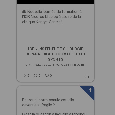
🎓 Nouvelle journée de formation à
l'ICR Nice, au bloc opératoire de la
clinique Kantys Centre !
...
ICR - INSTITUT DE CHIRURGIE
RÉPARATRICE LOCOMOTEUR ET
SPORTS
ICR - Institut de Chirurgie Réparatrice Locomoteur et Sports
31/07/2026 14 h 02 min
3
0
0
Pourquoi notre épaule est-elle
devenue si fragile ?
C’est la question à laquelle a répondu