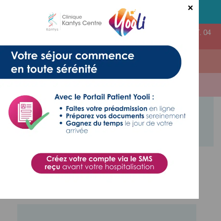
×
STANDARD CLINIQUE
- T. 04 93 16 76 00
AMBULATOIRES & CONSULTATIONS EXTERNES
- T. 04
93 16 76 02
RADIOLOGIE
- T. 04 93 16 76 45
Retrouvez ici les dernières actualités et conseils
utiles
Payer votre facture