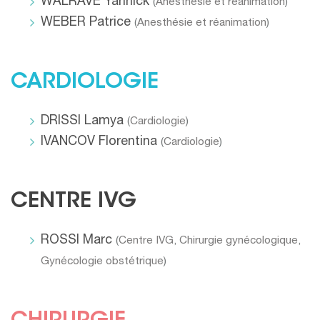
WALRAVE Yannick
(
Anesthésie et réanimation
)
WEBER Patrice
(
Anesthésie et réanimation
)
CARDIOLOGIE
DRISSI Lamya
(
Cardiologie
)
IVANCOV Florentina
(
Cardiologie
)
CENTRE IVG
ROSSI Marc
(
Centre IVG
,
Chirurgie gynécologique
,
Gynécologie obstétrique
)