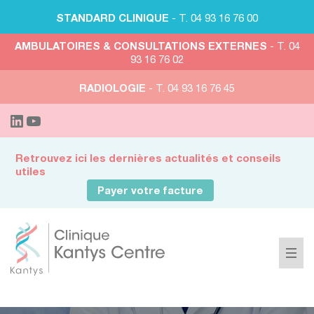
STANDARD CLINIQUE
- T. 04 93 16 76 00
AMBULATOIRES & CONSULTATIONS EXTERNES
- T. 04
93 16 76 02
RADIOLOGIE
- T. 04 93 16 76 45
Retrouvez ici les dernières actualités et conseils
utiles
Payer votre facture