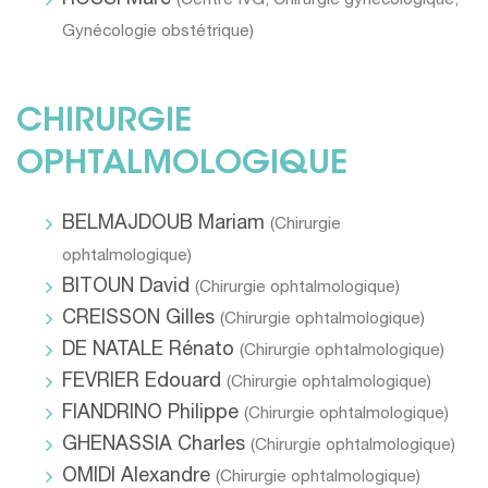
ROSSI Marc
(
Centre IVG
,
Chirurgie gynécologique
,
Gynécologie obstétrique
)
CHIRURGIE
OPHTALMOLOGIQUE
BELMAJDOUB Mariam
(
Chirurgie
ophtalmologique
)
BITOUN David
(
Chirurgie ophtalmologique
)
CREISSON Gilles
(
Chirurgie ophtalmologique
)
DE NATALE Rénato
(
Chirurgie ophtalmologique
)
FEVRIER Edouard
(
Chirurgie ophtalmologique
)
FIANDRINO Philippe
(
Chirurgie ophtalmologique
)
GHENASSIA Charles
(
Chirurgie ophtalmologique
)
OMIDI Alexandre
(
Chirurgie ophtalmologique
)