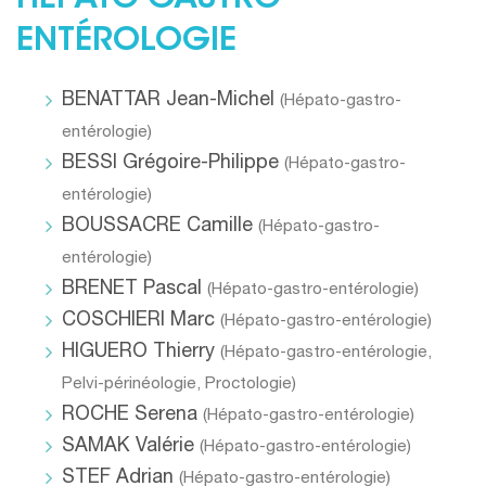
HÉPATO-GASTRO-
ENTÉROLOGIE
BENATTAR Jean-Michel
(
Hépato-gastro-
entérologie
)
BESSI Grégoire-Philippe
(
Hépato-gastro-
entérologie
)
BOUSSACRE Camille
(
Hépato-gastro-
entérologie
)
BRENET Pascal
(
Hépato-gastro-entérologie
)
COSCHIERI Marc
(
Hépato-gastro-entérologie
)
HIGUERO Thierry
(
Hépato-gastro-entérologie
,
Pelvi-périnéologie
,
Proctologie
)
ROCHE Serena
(
Hépato-gastro-entérologie
)
SAMAK Valérie
(
Hépato-gastro-entérologie
)
STEF Adrian
(
Hépato-gastro-entérologie
)