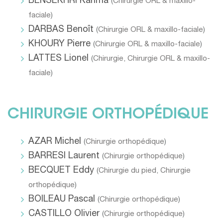
BENSEKHRI Karima
(
Chirurgie ORL & maxillo-
faciale
)
DARBAS Benoît
(
Chirurgie ORL & maxillo-faciale
)
KHOURY Pierre
(
Chirurgie ORL & maxillo-faciale
)
LATTES Lionel
(
Chirurgie
,
Chirurgie ORL & maxillo-
faciale
)
CHIRURGIE ORTHOPÉDIQUE
AZAR Michel
(
Chirurgie orthopédique
)
BARRESI Laurent
(
Chirurgie orthopédique
)
BECQUET Eddy
(
Chirurgie du pied
,
Chirurgie
orthopédique
)
BOILEAU Pascal
(
Chirurgie orthopédique
)
CASTILLO Olivier
(
Chirurgie orthopédique
)