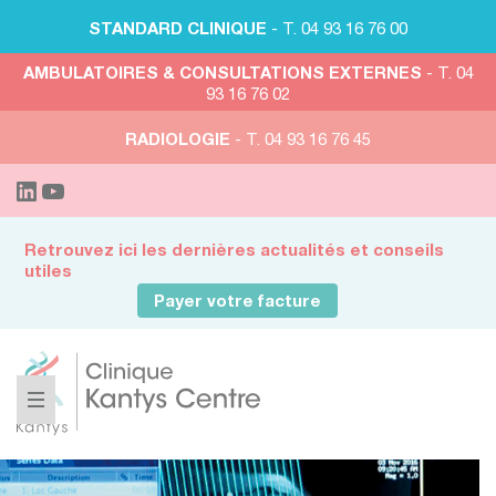
STANDARD CLINIQUE
- T. 04 93 16 76 00
AMBULATOIRES & CONSULTATIONS EXTERNES
- T. 04
93 16 76 02
RADIOLOGIE
- T. 04 93 16 76 45
Retrouvez ici les dernières actualités et conseils
utiles
Payer votre facture