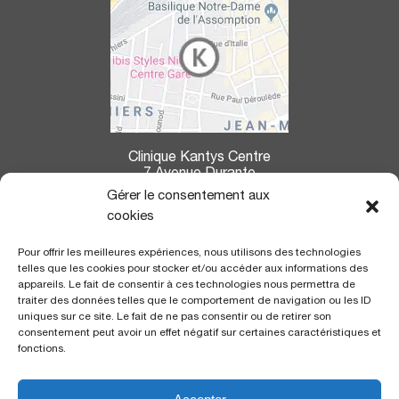
Clinique Kantys Centre
7 Avenue Durante
06004 Nice
Gérer le consentement aux
cookies
La clinique Kantys Centre se situe à :
Pour offrir les meilleures expériences, nous utilisons des technologies
7,2 kms de l’aéroport
de Nice Côte d’Azur
telles que les cookies pour stocker et/ou accéder aux informations des
350 m de la gare
SNCF «Thiers»
appareils. Le fait de consentir à ces technologies nous permettra de
700 m de la ligne du Tramway
, arrêt «gare Thiers»
traiter des données telles que le comportement de navigation ou les ID
uniques sur ce site. Le fait de ne pas consentir ou de retirer son
consentement peut avoir un effet négatif sur certaines caractéristiques et
CERTIFICATION
fonctions.