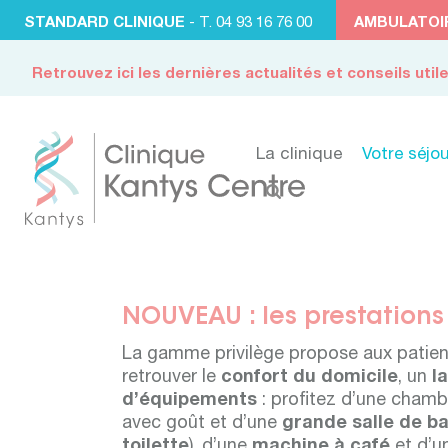
STANDARD CLINIQUE
- T. 04 93 16 76 00
AMBULATOI
Retrouvez ici les dernières actualités et conseils util
La clinique
Votre séjou
NOUVEAU : les prestations 
La gamme privilège propose aux patient
retrouver le
confort du domicile
, un
l
d’équipements
: profitez d’une cham
avec goût et d’une
grande salle de b
toilette
), d’une
machine à café
et d’