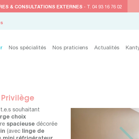
RES & CONSULTATIONS EXTERNES
- T. 04 93 16 76 02
es
r
Nos spécialités
Nos praticiens
Actualités
Kant
Privilège
.e.s souhaitant
arge choix
bre
spacieuse
décorée
ain
(avec
linge de
un
mini réfrigérateur.