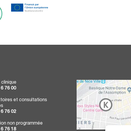
 clinique
16 76 00
toires et consultations
es
16 76 02
ion non programmée
16 76 18