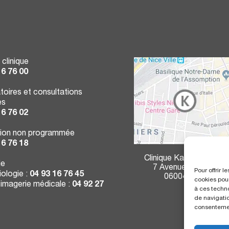
 clinique
16 76 00
toires et consultations
es
16 76 02
ion non programmée
16 76 18
Clinique Kantys Centre
ie
7 Avenue Durante
Pour offrir 
ologie :
04 93 16 76 45
06004 Nice
cookies pour
 imagerie médicale :
04 92 27
à ces techn
de navigatio
consentement