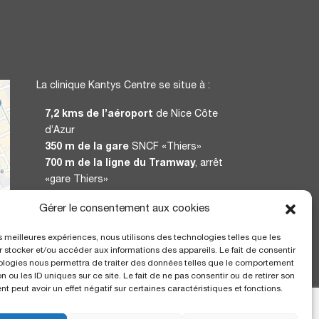
La clinique Kantys Centre se situe à :
7,2 kms de l’aéroport
de Nice Côte
d’Azur
350 m de la gare
SNCF «Thiers»
700 m de la ligne du Tramway
, arrêt
«gare Thiers»
Gérer le consentement aux cookies
CERTIFICATION
les meilleures expériences, nous utilisons des technologies telles que les
 stocker et/ou accéder aux informations des appareils. Le fait de consentir
ologies nous permettra de traiter des données telles que le comportement
n ou les ID uniques sur ce site. Le fait de ne pas consentir ou de retirer son
 peut avoir un effet négatif sur certaines caractéristiques et fonctions.