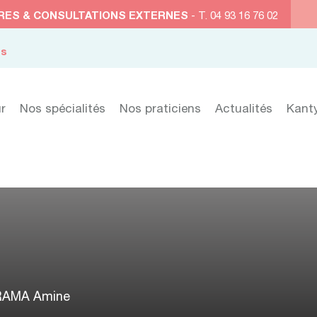
RES & CONSULTATIONS EXTERNES
- T. 04 93 16 76 02
es
r
Nos spécialités
Nos praticiens
Actualités
Kant
RAMA Amine