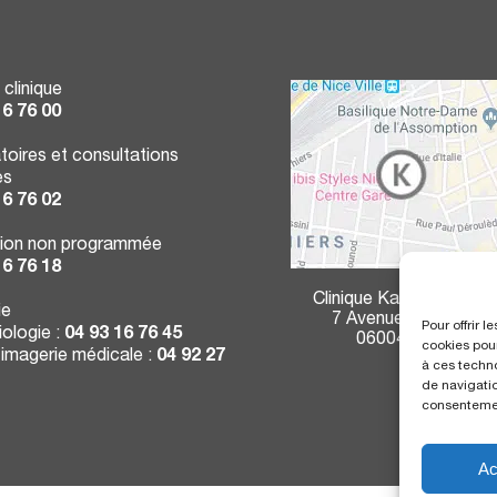
 clinique
16 76 00
toires et consultations
es
16 76 02
ion non programmée
16 76 18
Clinique Kantys Centre
ie
7 Avenue Durante
Pour offrir 
ologie :
04 93 16 76 45
06004 Nice
cookies pour
 imagerie médicale :
04 92 27
à ces techn
de navigatio
consentement
Ac