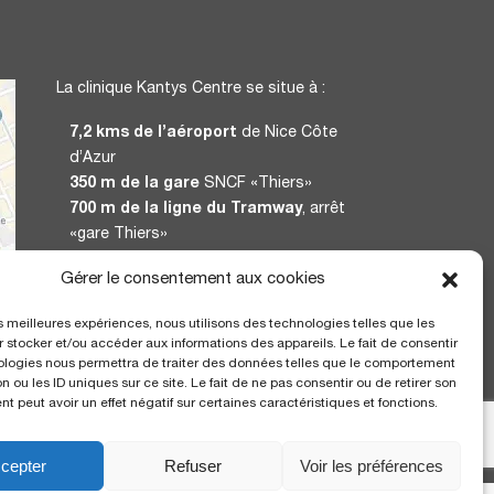
La clinique Kantys Centre se situe à :
7,2 kms de l’aéroport
de Nice Côte
d’Azur
350 m de la gare
SNCF «Thiers»
700 m de la ligne du Tramway
, arrêt
«gare Thiers»
Gérer le consentement aux cookies
CERTIFICATION
les meilleures expériences, nous utilisons des technologies telles que les
 stocker et/ou accéder aux informations des appareils. Le fait de consentir
ologies nous permettra de traiter des données telles que le comportement
n ou les ID uniques sur ce site. Le fait de ne pas consentir ou de retirer son
 peut avoir un effet négatif sur certaines caractéristiques et fonctions.
cepter
Refuser
Voir les préférences