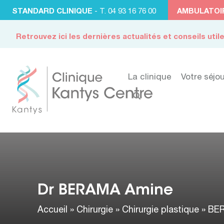
STANDARD CLINIQUE
- T. 04 93 16 76 00
AMBULATOI
Retrouvez ici les dernières actualités et conseils util
La clinique
Votre séjou
Dr BERAMA Amine
Accueil
»
Chirurgie
»
Chirurgie plastique
»
BE