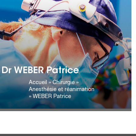
Dr WEBER Patrice
ANESTHÉSIE ET RÉANIMATION
Cabinet de consultation :
Tél :
04 93 88 85 00
Fax :
04 93 88 64 00
Dr WEBER Patrice
Adresse :
Palais Nadaud
24 Avenue Georges Clemenceau
Accueil
»
Chirurgie
»
06000 Nice
Anesthésie et réanimation
»
WEBER Patrice