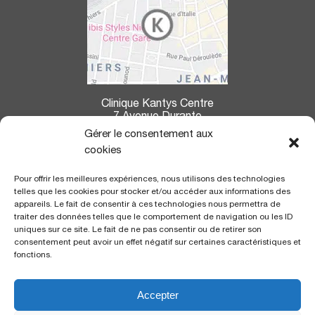
Clinique Kantys Centre
7 Avenue Durante
06004 Nice
Gérer le consentement aux
cookies
La clinique Kantys Centre se situe à :
Pour offrir les meilleures expériences, nous utilisons des technologies
7,2 kms de l’aéroport
de Nice Côte d’Azur
telles que les cookies pour stocker et/ou accéder aux informations des
350 m de la gare
SNCF «Thiers»
appareils. Le fait de consentir à ces technologies nous permettra de
700 m de la ligne du Tramway
, arrêt «gare Thiers»
traiter des données telles que le comportement de navigation ou les ID
uniques sur ce site. Le fait de ne pas consentir ou de retirer son
consentement peut avoir un effet négatif sur certaines caractéristiques et
CERTIFICATION
fonctions.
Accepter