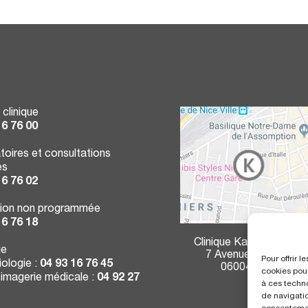
 clinique
16 76 00
toires et consultations
es
16 76 02
ion non programmée
16 76 18
Clinique Kantys Centre
ie
7 Avenue Durante
Pour offrir 
ologie :
04 93 16 76 45
06004 Nice
cookies pour
 imagerie médicale :
04 92 27
à ces techn
de navigatio