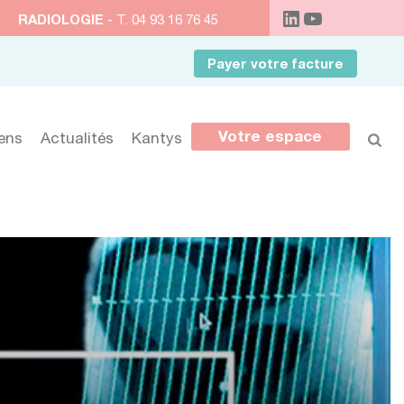
RADIOLOGIE
- T. 04 93 16 76 45
Payer votre facture
Votre espace
iens
Actualités
Kantys