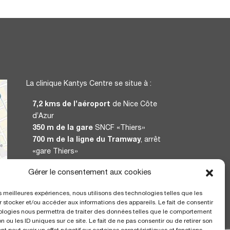
La clinique Kantys Centre se situe à :
7,2 kms de l’aéroport
de Nice Côte
d’Azur
350 m de la gare
SNCF «Thiers»
700 m de la ligne du Tramway
, arrêt
«gare Thiers»
Gérer le consentement aux cookies
CERTIFICATION
les meilleures expériences, nous utilisons des technologies telles que les
 stocker et/ou accéder aux informations des appareils. Le fait de consentir
ologies nous permettra de traiter des données telles que le comportement
n ou les ID uniques sur ce site. Le fait de ne pas consentir ou de retirer son