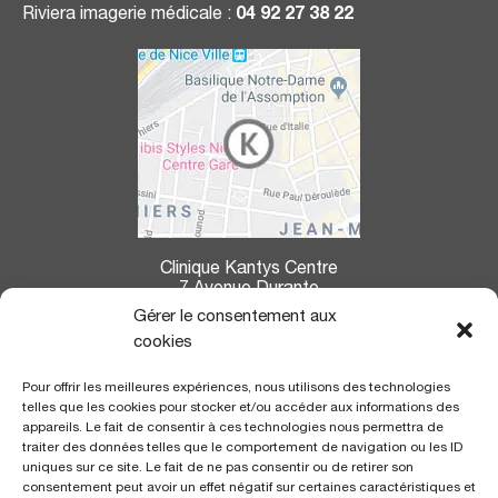
Riviera imagerie médicale :
04 92 27 38 22
Clinique Kantys Centre
7 Avenue Durante
06004 Nice
Gérer le consentement aux
cookies
La clinique Kantys Centre se situe à :
Pour offrir les meilleures expériences, nous utilisons des technologies
7,2 kms de l’aéroport
de Nice Côte d’Azur
telles que les cookies pour stocker et/ou accéder aux informations des
350 m de la gare
SNCF «Thiers»
appareils. Le fait de consentir à ces technologies nous permettra de
700 m de la ligne du Tramway
, arrêt «gare Thiers»
traiter des données telles que le comportement de navigation ou les ID
uniques sur ce site. Le fait de ne pas consentir ou de retirer son
consentement peut avoir un effet négatif sur certaines caractéristiques et
CERTIFICATION