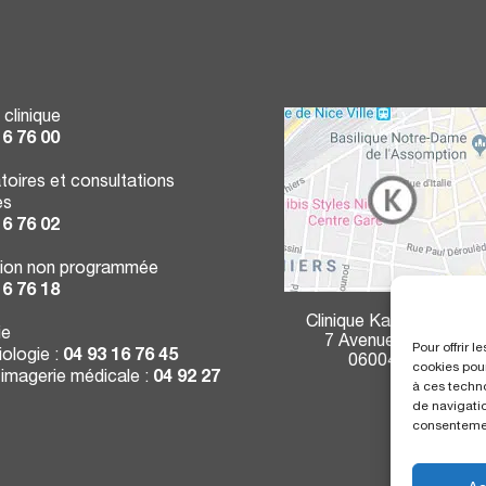
 clinique
16 76 00
toires et consultations
es
16 76 02
ion non programmée
16 76 18
Clinique Kantys Centre
ie
7 Avenue Durante
Pour offrir 
ologie :
04 93 16 76 45
06004 Nice
cookies pour
 imagerie médicale :
04 92 27
à ces techn
de navigatio
consentement