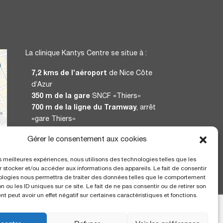
La clinique Kantys Centre se situe à :
7,2 kms de l’aéroport
de Nice Côte
d’Azur
350 m de la gare
SNCF «Thiers»
700 m de la ligne du Tramway
, arrêt
«gare Thiers»
Gérer le consentement aux cookies
CERTIFICATION
les meilleures expériences, nous utilisons des technologies telles que les
 stocker et/ou accéder aux informations des appareils. Le fait de consentir
ologies nous permettra de traiter des données telles que le comportement
n ou les ID uniques sur ce site. Le fait de ne pas consentir ou de retirer son
 peut avoir un effet négatif sur certaines caractéristiques et fonctions.