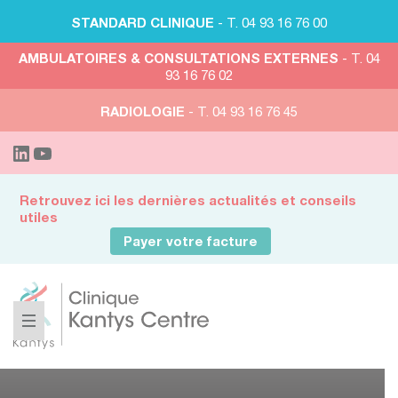
STANDARD CLINIQUE
- T. 04 93 16 76 00
AMBULATOIRES & CONSULTATIONS EXTERNES
- T. 04
93 16 76 02
RADIOLOGIE
- T. 04 93 16 76 45
Retrouvez ici les dernières actualités et conseils
utiles
Payer votre facture