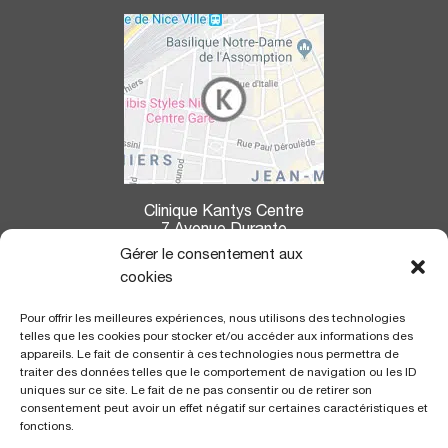
Clinique Kantys Centre
7 Avenue Durante
06004 Nice
Gérer le consentement aux
cookies
La clinique Kantys Centre se situe à :
Pour offrir les meilleures expériences, nous utilisons des technologies
7,2 kms de l’aéroport
de Nice Côte d’Azur
telles que les cookies pour stocker et/ou accéder aux informations des
350 m de la gare
SNCF «Thiers»
appareils. Le fait de consentir à ces technologies nous permettra de
700 m de la ligne du Tramway
, arrêt «gare Thiers»
traiter des données telles que le comportement de navigation ou les ID
uniques sur ce site. Le fait de ne pas consentir ou de retirer son
consentement peut avoir un effet négatif sur certaines caractéristiques et
CERTIFICATION
fonctions.