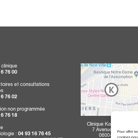
 clinique
16 76 00
toires et consultations
es
16 76 02
ion non programmée
16 76 18
Clinique Kantys Centre
ie
7 Avenue Durante
Pour offrir 
ologie :
04 93 16 76 45
06004 Nice
cookies pour