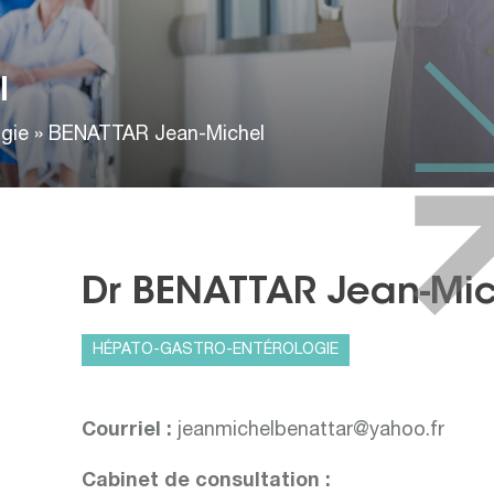
l
gie
»
BENATTAR Jean-Michel
Dr BENATTAR Jean-Mic
HÉPATO-GASTRO-ENTÉROLOGIE
Courriel :
jeanmichelbenattar@yahoo.fr
Cabinet de consultation :