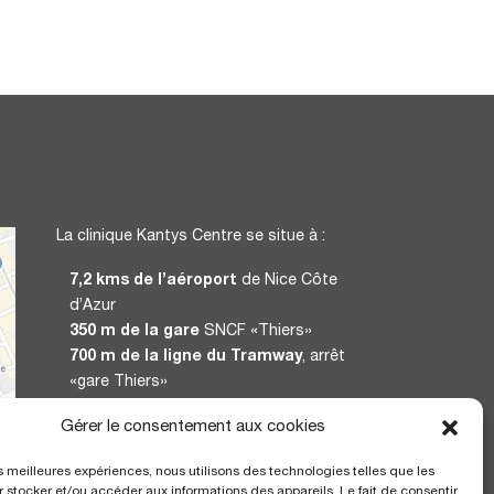
La clinique Kantys Centre se situe à :
7,2 kms de l’aéroport
de Nice Côte
d’Azur
350 m de la gare
SNCF «Thiers»
700 m de la ligne du Tramway
, arrêt
«gare Thiers»
Gérer le consentement aux cookies
CERTIFICATION
les meilleures expériences, nous utilisons des technologies telles que les
 stocker et/ou accéder aux informations des appareils. Le fait de consentir