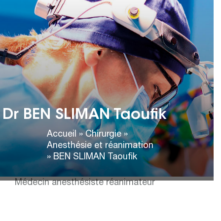
Dr BEN SLIMAN Taoufik
ANESTHÉSIE ET RÉANIMATION
Cabinet de consultation :
Tél :
04 93 88 85 00
Adresse :
24 avenue Georges
Dr BEN SLIMAN Taoufik
Clémenceau
06000 Nice
Accueil
»
Chirurgie
»
Anesthésie et réanimation
»
BEN SLIMAN Taoufik
Informations :
Médecin anesthésiste réanimateur