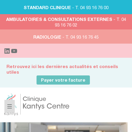
STANDARD CLINIQUE
- T. 04 93 16 76 00
AMBULATOIRES & CONSULTATIONS EXTERNES
- T. 04
93 16 76 02
RADIOLOGIE
- T. 04 93 16 76 45
Retrouvez ici les dernières actualités et conseils
utiles
Payer votre facture