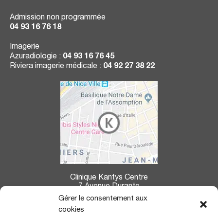
Admission non programmée
04 93 16 76 18
Imagerie
Azuradiologie :
04 93 16 76 45
Riviera imagerie médicale :
04 92 27 38 22
Clinique Kantys Centre
7 Avenue Durante
06004 Nice
Gérer le consentement aux
cookies
La clinique Kantys Centre se situe à :