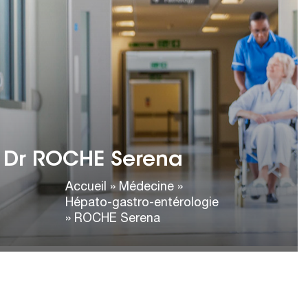
Dr ROCHE Serena
HÉPATO-GASTRO-ENTÉROLOGIE
Cabinet de consultation :
Adresse :
37 Boulevard Dubouchage
06000 Nice
Dr ROCHE Serena
Consultations :
Sur rendez-vous
Accueil
»
Médecine
»
Hépato-gastro-entérologie
»
ROCHE Serena
Je prends un RDV