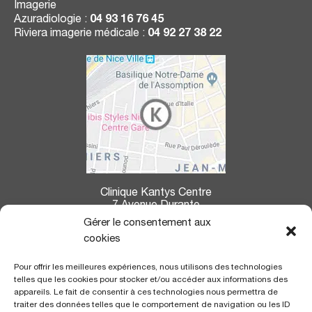
Imagerie
Azuradiologie :
04 93 16 76 45
Riviera imagerie médicale :
04 92 27 38 22
Clinique Kantys Centre
7 Avenue Durante
06004 Nice
Gérer le consentement aux
cookies
La clinique Kantys Centre se situe à :
Pour offrir les meilleures expériences, nous utilisons des technologies
7,2 kms de l’aéroport
de Nice Côte d’Azur
telles que les cookies pour stocker et/ou accéder aux informations des
350 m de la gare
SNCF «Thiers»
appareils. Le fait de consentir à ces technologies nous permettra de
700 m de la ligne du Tramway
, arrêt «gare Thiers»
traiter des données telles que le comportement de navigation ou les ID