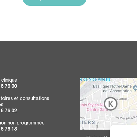
 clinique
16 76 00
toires et consultations
es
16 76 02
ion non programmée
16 76 18