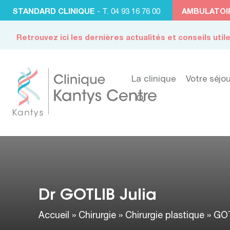
STANDARD CLINIQUE
- T. 04 93 16 76 00
AMBULATOI
Retrouvez ici les dernières actualités et conseils util
La clinique
Votre séjou
Dr GOTLIB Julia
Accueil
»
Chirurgie
»
Chirurgie plastique
»
GOT