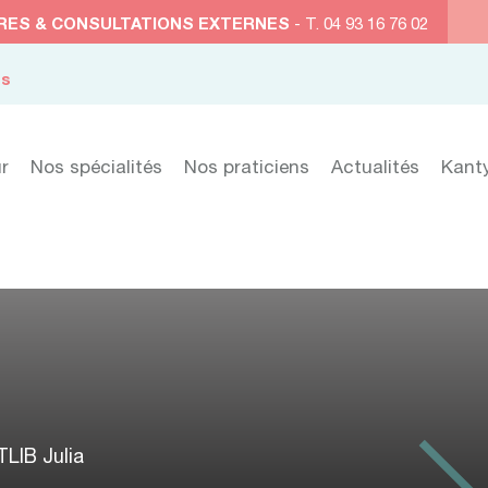
RES & CONSULTATIONS EXTERNES
- T. 04 93 16 76 02
es
r
Nos spécialités
Nos praticiens
Actualités
Kant
LIB Julia