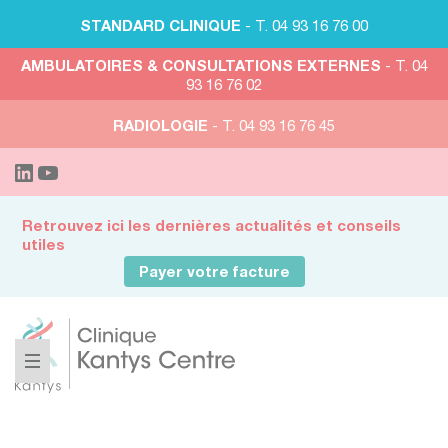
STANDARD CLINIQUE
- T. 04 93 16 76 00
AMBULATOIRES & CONSULTATIONS EXTERNES
- T. 04
93 16 76 02
RADIOLOGIE
- T. 04 93 16 76 45
Retrouvez ici les dernières actualités et conseils
utiles
Payer votre facture