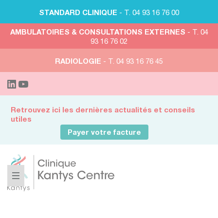
STANDARD CLINIQUE
- T. 04 93 16 76 00
AMBULATOIRES & CONSULTATIONS EXTERNES
- T. 04
93 16 76 02
RADIOLOGIE
- T. 04 93 16 76 45
Retrouvez ici les dernières actualités et conseils
utiles
Payer votre facture