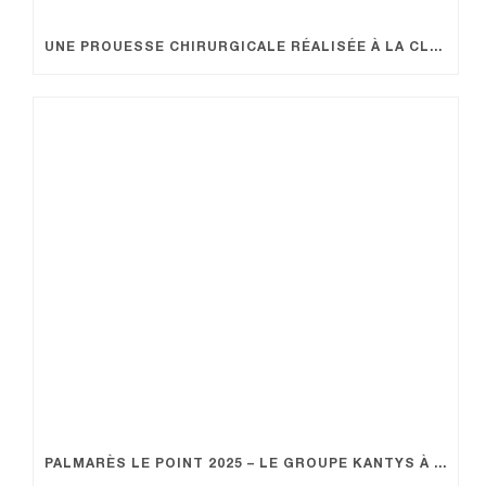
UNE PROUESSE CHIRURGICALE RÉALISÉE À LA CLINIQUE KANTYS CENTRE À NICE
PALMARÈS LE POINT 2025 – LE GROUPE KANTYS À L’HONNEUR