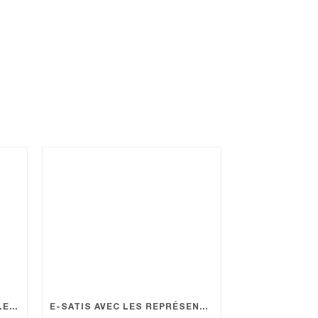
PALMARÈS LE POINT 2025 – LE GROUPE KANTYS À L’HONNEUR
E-SATIS AVEC LES REPRÉSENTANTS DES USAGERS