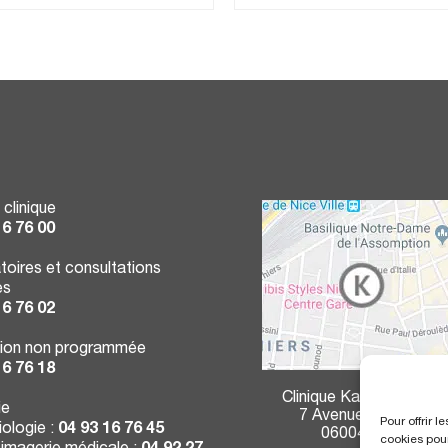
 clinique
16 76 00
toires et consultations
es
16 76 02
ion non programmée
16 76 18
Clinique Kantys Centre
ie
7 Avenue Durante
Pour offrir 
ologie :
04 93 16 76 45
06004 Nice
cookies pour