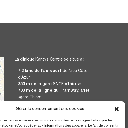
La clinique Kantys Centre se situe à :
7,2 kms de l’aéroport
de Nice Côte
d’Azur
350 m de la gare
SNCF «Thiers»
700 m de la ligne du Tramway
, arrêt
«gare Thiers»
Gérer le consentement aux cookies
CERTIFICATION
les meilleures expériences, nous utilisons des technologies telles que les
 stocker et/ou accéder aux informations des appareils. Le fait de consentir