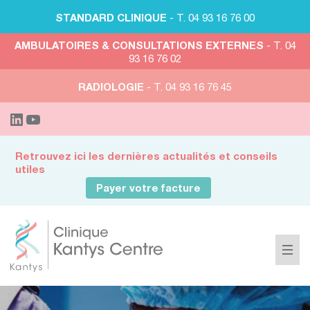
STANDARD CLINIQUE
- T. 04 93 16 76 00
AMBULATOIRES & CONSULTATIONS EXTERNES
- T. 04
93 16 76 02
RADIOLOGIE
- T. 04 93 16 76 45
Retrouvez ici les dernières actualités et conseils
utiles
Payer votre facture