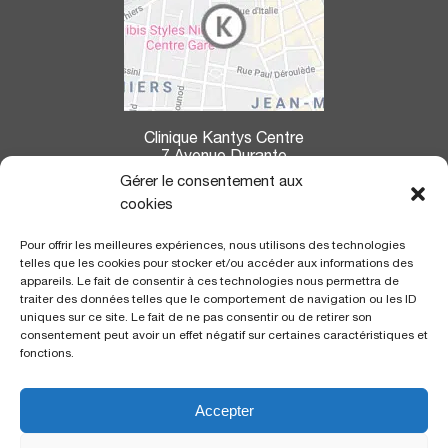
Clinique Kantys Centre
7 Avenue Durante
06004 Nice
Gérer le consentement aux
cookies
La clinique Kantys Centre se situe à :
Pour offrir les meilleures expériences, nous utilisons des technologies
7,2 kms de l’aéroport
de Nice Côte d’Azur
telles que les cookies pour stocker et/ou accéder aux informations des
350 m de la gare
SNCF «Thiers»
appareils. Le fait de consentir à ces technologies nous permettra de
700 m de la ligne du Tramway
, arrêt «gare Thiers»
traiter des données telles que le comportement de navigation ou les ID
uniques sur ce site. Le fait de ne pas consentir ou de retirer son
consentement peut avoir un effet négatif sur certaines caractéristiques et
CERTIFICATION
fonctions.
Accepter